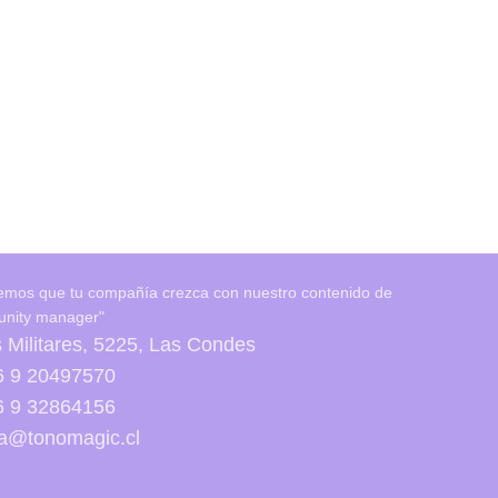
emos que tu compañía crezca con nuestro contenido de
nity manager"
 Militares, 5225, Las Condes
6 9 20497570
6 9 32864156
la@tonomagic.cl