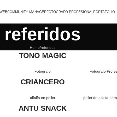
 WEB
COMMUNITY MANAGER
FOTOGRAFO PROFESIONAL
PORTAFOLIO
referidos
Home
referidos
TONO MAGIC
Fotografo
Fotografo Profes
CRIANCERO
alfalfa en pellet
pellet de alfalfa par
ANTU SNACK